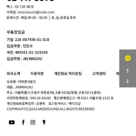
팩스 : 02-718-5878
이메일 : amznsound@nate.com
운영시간 : 평일 09:00 ~ 18:00 | 토,일,공휴일 휴무
무통장입금
기업
226-087436-01-018
입금자명 : 진민수
국민
485501-01-319169
입금자명 : JIN MINGXU
회사소개
이용약관
개인정보 처리방침
고객센터
제휴문의
상호명 : 아마존사운드
대표 : JINMINGXU
주소 : 서울특별시 구로구 부광로 88, A동 303호(항동,구로 SK V1센터)
사업자등록번호 : 549-26-00183
통신판매업신고 : 제 2021-서울구로-2123 호
개인정보보호책임자 : 김명욱
호스팅서비스 : 메이크샵
COPYRIGHT(C)2022 AMZNSOUND ALL RIGHTS RESERVED