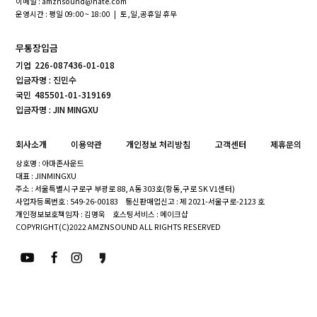
이메일 : amznsound@nate.com
운영시간 : 평일 09:00 ~ 18:00 | 토,일,공휴일 휴무
무통장입금
기업
226-087436-01-018
입금자명 : 진민수
국민
485501-01-319169
입금자명 : JIN MINGXU
회사소개
이용약관
개인정보 처리방침
고객센터
제휴문의
상호명 : 아마존사운드
대표 : JINMINGXU
주소 : 서울특별시 구로구 부광로 88, A동 303호(항동,구로 SK V1센터)
사업자등록번호 : 549-26-00183
통신판매업신고 : 제 2021-서울구로-2123 호
개인정보보호책임자 : 김명욱
호스팅서비스 : 메이크샵
COPYRIGHT(C)2022 AMZNSOUND ALL RIGHTS RESERVED