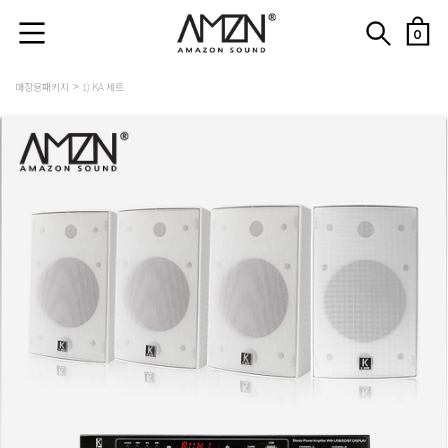
0
매장용패키지
1) KA 세트