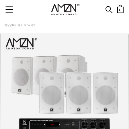
0
매장용패키지
1) KA 세트