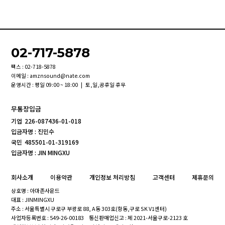
02-717-5878
팩스 : 02-718-5878
이메일 : amznsound@nate.com
운영시간 : 평일 09:00 ~ 18:00 | 토,일,공휴일 휴무
무통장입금
기업
226-087436-01-018
입금자명 : 진민수
국민
485501-01-319169
입금자명 : JIN MINGXU
회사소개
이용약관
개인정보 처리방침
고객센터
제휴문의
상호명 : 아마존사운드
대표 : JINMINGXU
주소 : 서울특별시 구로구 부광로 88, A동 303호(항동,구로 SK V1센터)
사업자등록번호 : 549-26-00183
통신판매업신고 : 제 2021-서울구로-2123 호