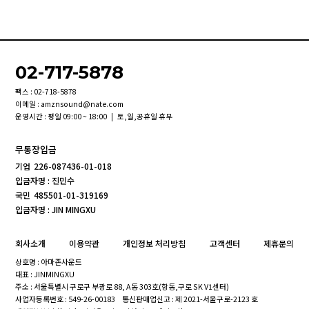
02-717-5878
팩스 : 02-718-5878
이메일 : amznsound@nate.com
운영시간 : 평일 09:00 ~ 18:00 | 토,일,공휴일 휴무
무통장입금
기업
226-087436-01-018
입금자명 : 진민수
국민
485501-01-319169
입금자명 : JIN MINGXU
회사소개
이용약관
개인정보 처리방침
고객센터
제휴문의
상호명 : 아마존사운드
대표 : JINMINGXU
주소 : 서울특별시 구로구 부광로 88, A동 303호(항동,구로 SK V1센터)
사업자등록번호 : 549-26-00183
통신판매업신고 : 제 2021-서울구로-2123 호