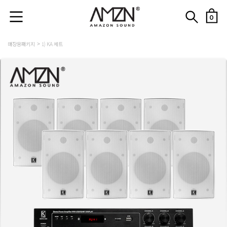
0
매장용패키지
1) KA 세트