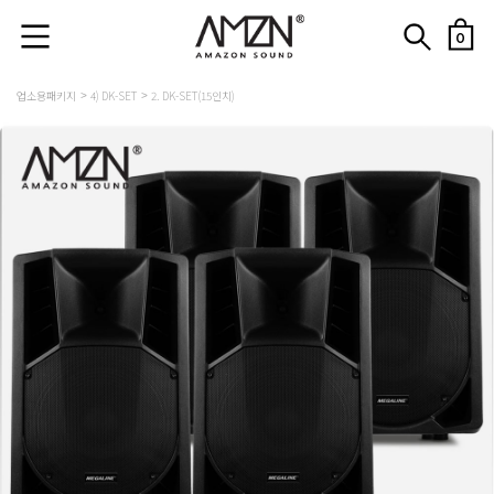
0
업소용패키지
4) DK-SET
2. DK-SET(15인치)