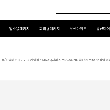
업소용패키지
회의용패키지
무선마이크
유선마이
케이블/커넥터
>
1) 마이크 케이블
> MKXQ시리즈 MEGALINE 국산 캐논:55 수작업 마이