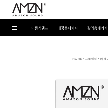
이동식앰프
매장용패키지
강의용패키지
HOME
>
프로세서
>
9) 