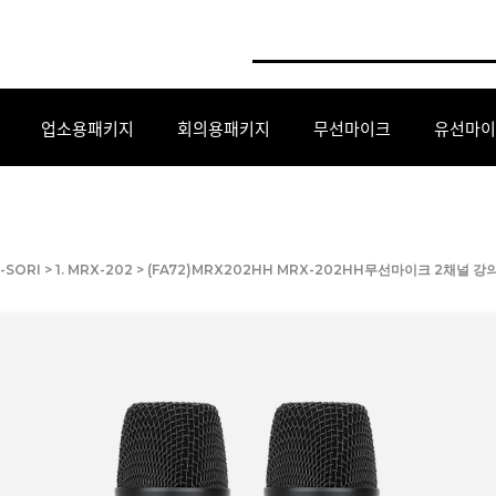
업소용패키지
회의용패키지
무선마이크
유선마이
K-SORI
>
1. MRX-202
> (FA72)MRX202HH MRX-202HH무선마이크 2채