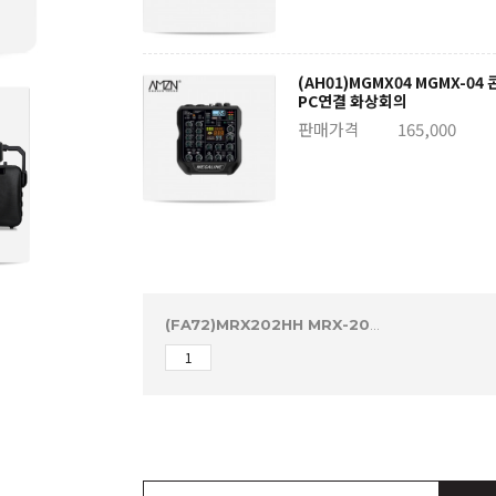
(AH01)MGMX04 MGMX-
PC연결 화상회의
판매가격
165,000
(FA72)MRX202HH MRX-202HH무선마이크 2채널 강의용마이크 회의용마이크 이벤터마이크