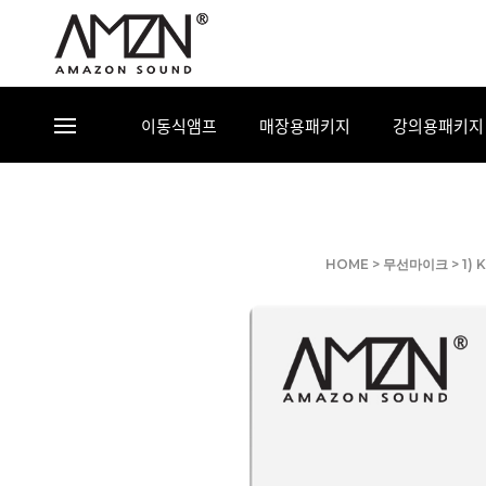
이동식앰프
매장용패키지
강의용패키지
HOME
>
무선마이크
>
1) 