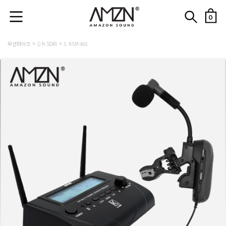
0
무선마이크
1) K-SORI
5. KSM-801