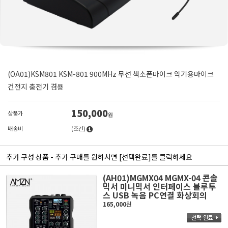
(OA01)KSM801 KSM-801 900MHz 무선 색소폰마이크 악기용마이크
건전지 충전기 겸용
150,000
상품가
원
배송비
(조건)
추가 구성 상품 - 추가 구매를 원하시면 [선택완료]를 클릭하세요
(AH01)MGMX04 MGMX-04 콘솔
믹서 미니믹서 인터페이스 블루투
스 USB 녹음 PC연결 화상회의
165,000
원