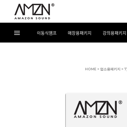
이동식앰프
매장용패키지
강의용패키지
HOME
>
업소용패키지
>
7