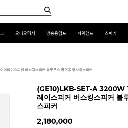
크
오디오믹서
방송용앰프
파워앰프
스피커
 컬럼어레이어레이스피커 버스킹스피커 블루투스 공연용 행사용스피커
(GE10)LKB-SET-A 320
레이스피커 버스킹스피커 블
스피커
2,180,000