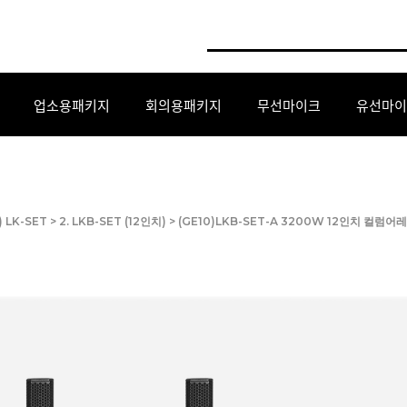
업소용패키지
회의용패키지
무선마이크
유선마이
) LK-SET
>
2. LKB-SET (12인치)
> (GE10)LKB-SET-A 3200W 12인치