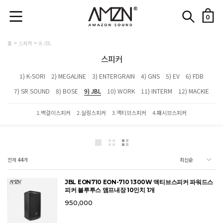
0
홈
스피커
9) JBL
스피커
1) K-SORI
2) MEGALINE
3) ENTERGRAIN
4) GNS
5) EV
6) FDB
7) SR SOUND
8) BOSE
9) JBL
10) WORK
11) INTERM
12) MACKIE
1.벽걸이스피커
2.실링스피커
3.액티브스피커
4.패시브스피커
전체
44
개
JBL EON710 EON-710 1300W 액티브스피커 파워드스
피커 블루투스 앰프내장 10인치 1개
950,000