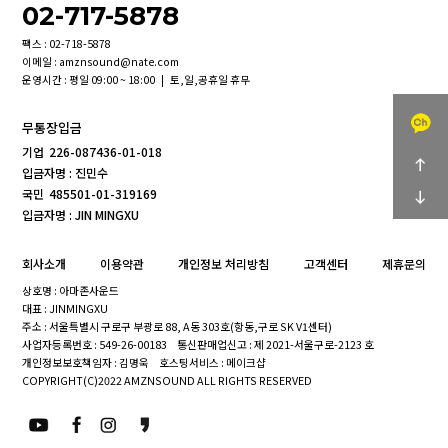
02-717-5878
팩스 : 02-718-5878
이메일 : amznsound@nate.com
운영시간 : 평일 09:00 ~ 18:00 | 토,일,공휴일 휴무
무통장입금
기업
226-087436-01-018
입금자명 : 진민수
국민
485501-01-319169
입금자명 : JIN MINGXU
회사소개
이용약관
개인정보 처리방침
고객센터
제휴문의
상호명 : 아마존사운드
대표 : JINMINGXU
주소 : 서울특별시 구로구 부광로 88, A동 303호(항동,구로 SK V1센터)
사업자등록번호 : 549-26-00183
통신판매업신고 : 제 2021-서울구로-2123 호
개인정보보호책임자 : 김명욱
호스팅서비스 : 메이크샵
COPYRIGHT(C)2022 AMZNSOUND ALL RIGHTS RESERVED