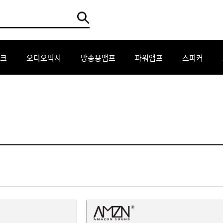
크
오디오믹서
방송용앰프
파워앰프
스피커