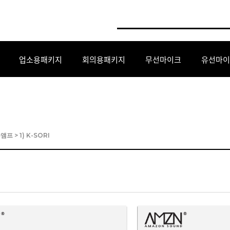
업소용패키지
회의용패키지
무선마이크
유선마이
용앰프
>
1) K-SORI