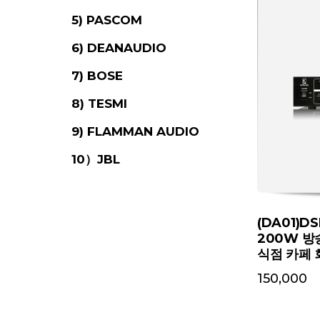
5) PASCOM
6) DEANAUDIO
7) BOSE
8) TESMI
9) FLAMMAN AUDIO
10）JBL
(DA01)DS
200W 방
식점 카페
150,000