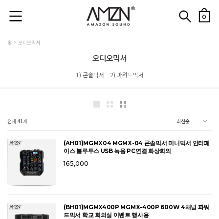
0
홈
오디오믹서
오디오믹서
1) 콘솔믹서
2) 파워드믹서
전체
41
개
(AH01)MGMX04 MGMX-04 콘솔믹서 미니믹서 인터페
이스 블루투스 USB 녹음 PC연결 화상회의
165,000
(BH01)MGMX400P MGMX-400P 600W 4채널 파워
드믹서 학교 회의실 이벤트 행사용