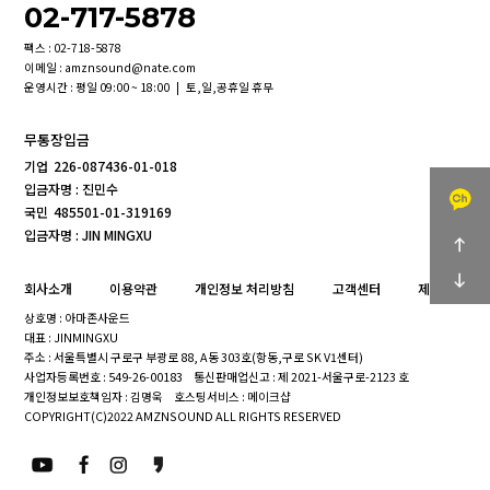
02-717-5878
팩스 : 02-718-5878
이메일 : amznsound@nate.com
운영시간 : 평일 09:00 ~ 18:00 | 토,일,공휴일 휴무
무통장입금
기업
226-087436-01-018
입금자명 : 진민수
국민
485501-01-319169
입금자명 : JIN MINGXU
회사소개
이용약관
개인정보 처리방침
고객센터
제휴문의
상호명 : 아마존사운드
대표 : JINMINGXU
주소 : 서울특별시 구로구 부광로 88, A동 303호(항동,구로 SK V1센터)
사업자등록번호 : 549-26-00183
통신판매업신고 : 제 2021-서울구로-2123 호
개인정보보호책임자 : 김명욱
호스팅서비스 : 메이크샵
COPYRIGHT(C)2022 AMZNSOUND ALL RIGHTS RESERVED