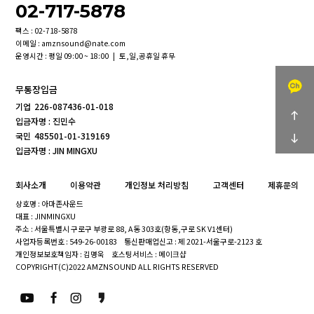
02-717-5878
팩스 : 02-718-5878
이메일 : amznsound@nate.com
운영시간 : 평일 09:00 ~ 18:00 | 토,일,공휴일 휴무
무통장입금
기업
226-087436-01-018
입금자명 : 진민수
국민
485501-01-319169
입금자명 : JIN MINGXU
회사소개
이용약관
개인정보 처리방침
고객센터
제휴문의
상호명 : 아마존사운드
대표 : JINMINGXU
주소 : 서울특별시 구로구 부광로 88, A동 303호(항동,구로 SK V1센터)
사업자등록번호 : 549-26-00183
통신판매업신고 : 제 2021-서울구로-2123 호
개인정보보호책임자 : 김명욱
호스팅서비스 : 메이크샵
COPYRIGHT(C)2022 AMZNSOUND ALL RIGHTS RESERVED