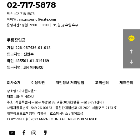
02-717-5878
팩스 : 02-718-5878
이메일 : amznsound@nate.com
운영시간 : 평일 09:00 ~ 18:00 | 토,일,공휴일 휴무
무통장입금
기업
226-087436-01-018
입금자명 : 진민수
국민
485501-01-319169
입금자명 : JIN MINGXU
회사소개
이용약관
개인정보 처리방침
고객센터
제휴문의
상호명 : 아마존사운드
대표 : JINMINGXU
주소 : 서울특별시 구로구 부광로 88, A동 303호(항동,구로 SK V1센터)
사업자등록번호 : 549-26-00183
통신판매업신고 : 제 2021-서울구로-2123 호
개인정보보호책임자 : 김명욱
호스팅서비스 : 메이크샵
COPYRIGHT(C)2022 AMZNSOUND ALL RIGHTS RESERVED